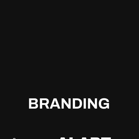
B
R
A
N
D
I
N
G