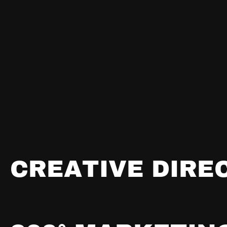
C
R
E
A
T
I
V
E
D
I
R
E