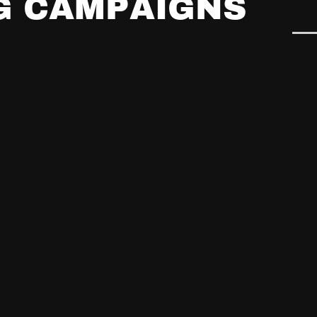
G
C
A
M
P
A
I
G
N
S