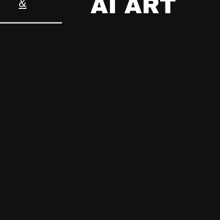
A
I
A
R
T
&