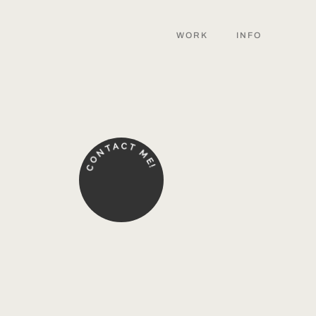
WORK
INFO
C
A
T
T
N
M
O
E
C
!