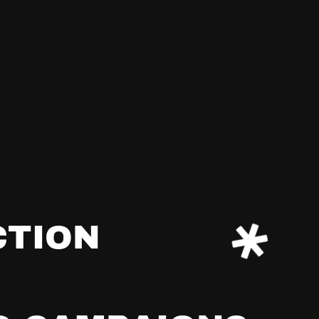
C
T
I
O
N