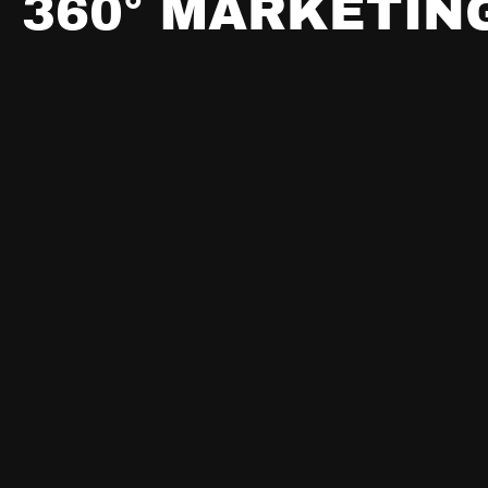
3
6
0
°
M
A
R
K
E
T
I
N