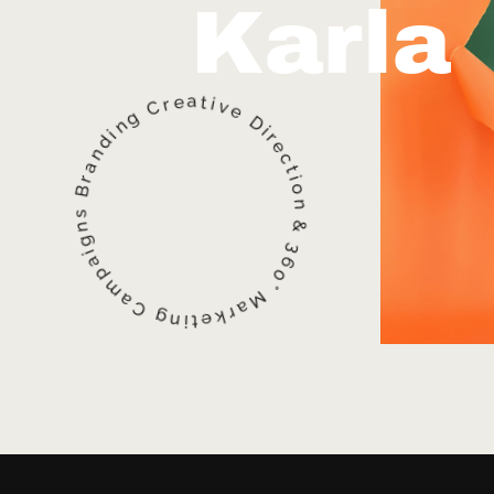
K
a
r
l
a
i
t
v
a
e
e
D
r
C
i
r
e
g
c
n
t
i
i
d
o
n
n
a
r
&
B
3
s
6
n
0
g
°
i
a
M
p
a
m
r
k
a
e
C
t
i
g
n